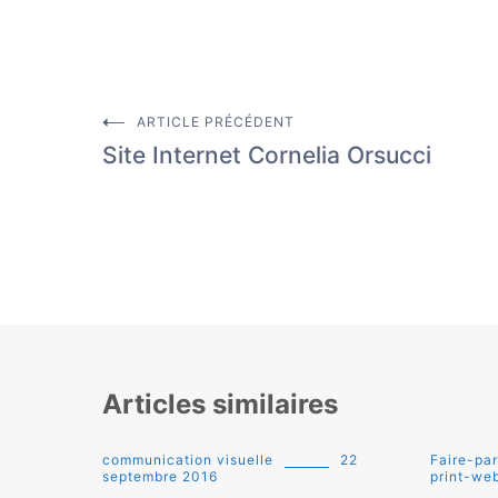
ARTICLE PRÉCÉDENT
Navigation
Site Internet Cornelia Orsucci
de
l’article
Articles similaires
communication visuelle
22
Faire-par
septembre 2016
print-we