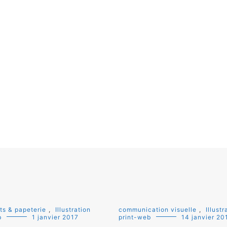
ts & papeterie
,
Illustration
communication visuelle
,
Illustr
b
1 janvier 2017
print-web
14 janvier 20