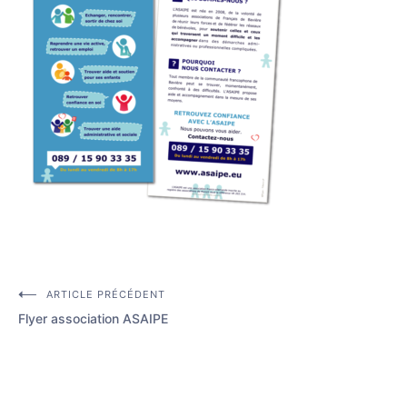
ARTICLE PRÉCÉDENT
Navigation
Flyer association ASAIPE
de
l’article