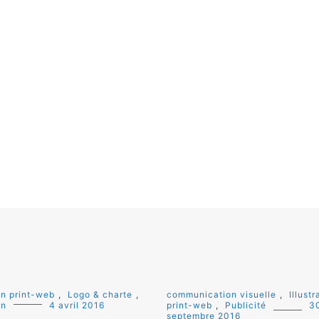
ion print-web
,
Logo & charte
,
communication visuelle
,
Illustr
gn
4 avril 2016
print-web
,
Publicité
3
septembre 2016