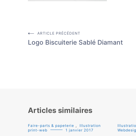
ARTICLE PRÉCÉDENT
Navigation
Logo Biscuiterie Sablé Diamant
de
l’article
Articles similaires
Faire-parts & papeterie
,
Illustration
Illustrat
print-web
1 janvier 2017
Webdesi