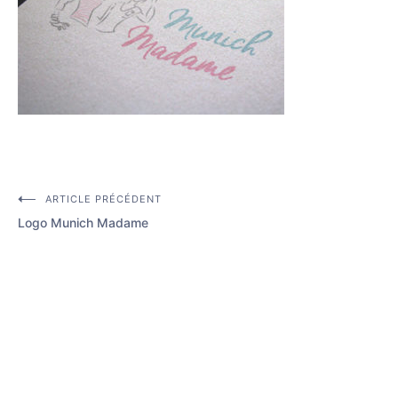
ARTICLE PRÉCÉDENT
Navigation
Logo Munich Madame
de
l’article