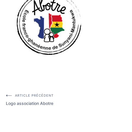
ARTICLE PRÉCÉDENT
Navigation
Logo association Abotre
de
l’article