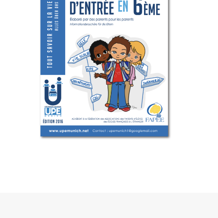
/ Free Portfolio Plugin for WordPress by
Silicon
Themes
.