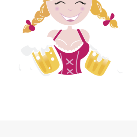
/ Free Portfolio Plugin for WordPress by
Silicon
Themes
.