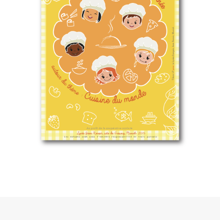
/ Free Portfolio Plugin for WordPress by
Silicon
Themes
.